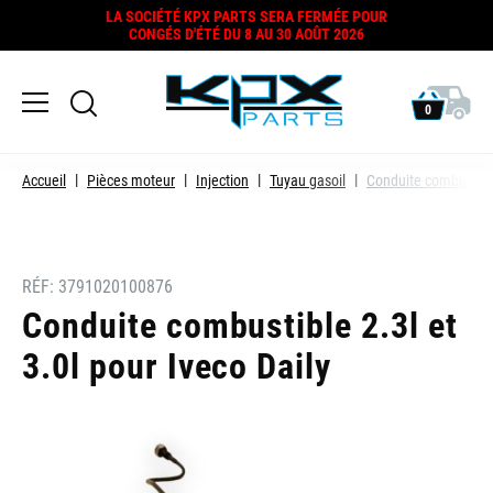
LA SOCIÉTÉ KPX PARTS SERA FERMÉE POUR
CONGÉS D'ÉTÉ DU 8 AU 30 AOÛT 2026
0
Accueil
Pièces moteur
Injection
Tuyau gasoil
Conduite combustible
RÉF:
3791020100876
Conduite combustible 2.3l et
3.0l pour Iveco Daily