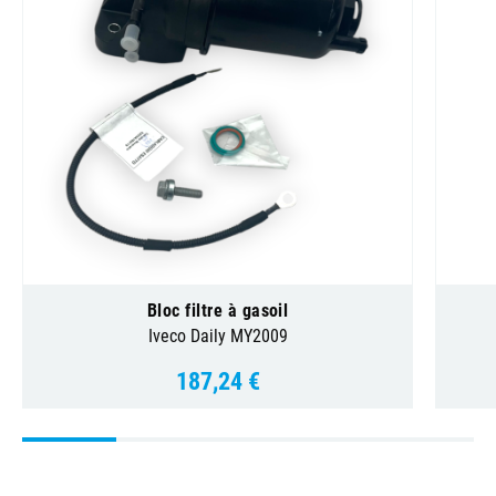
Bloc filtre à gasoil
Iveco Daily MY2009
187,24 €
Prix