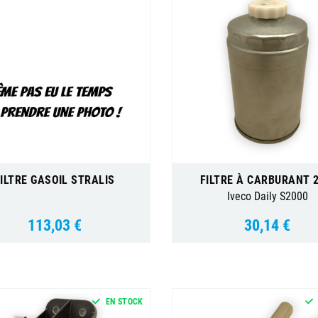
ILTRE GASOIL STRALIS
FILTRE À CARBURANT 2
Iveco Daily S2000
113,03 €
30,14 €
Prix
Prix
EN STOCK