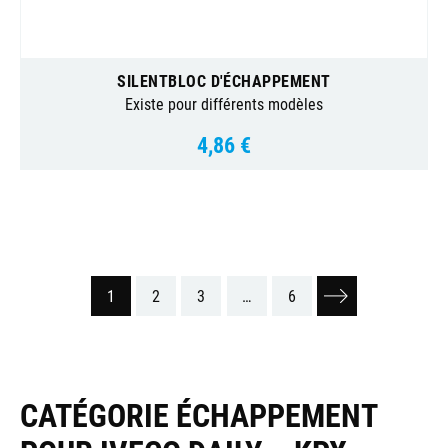
SILENTBLOC D'ÉCHAPPEMENT
Existe pour différents modèles
4,86 €
Prix
1
2
3
…
6
Suivant
CATÉGORIE ÉCHAPPEMENT