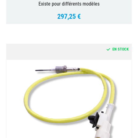
Existe pour différents modèles
297,25 €
Prix
EN STOCK