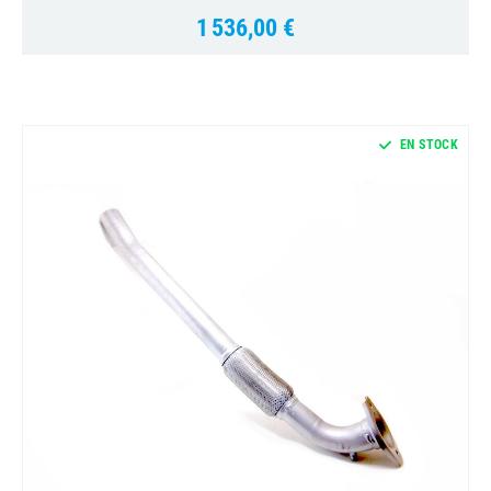
1 536,00 €
Prix
EN STOCK