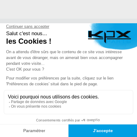
Nous répondons à
vos questions
Posez nous vos questions sur le fonctionnement du site,
comment rechercher une pièce, la garantie, les délais de
livraison ... A vos claviers !
Votre numéro 03.85.32.96.74 est t-il payant ?
TROUVEZ LA BONNE PIÈCE RAPIDEMENT
Notre numéro est totalement gratuit. Appeler nous pour
03.85.32.96.74
avoir de vrais conseils de pro sur tout types de pièces !