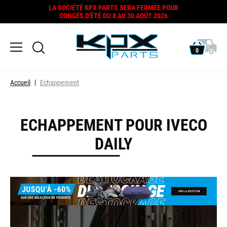
LA SOCIÉTÉ KPX PARTS SERA FERMÉE POUR
CONGÉS D'ÉTÉ DU 8 AU 30 AOÛT 2026
0
Accueil
Echappement
ECHAPPEMENT POUR IVECO
DAILY