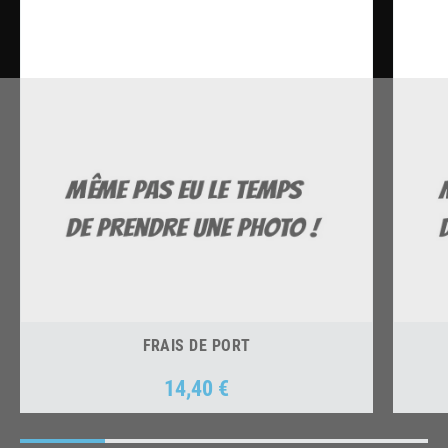
FRAIS DE PORT
14,40 €
Prix