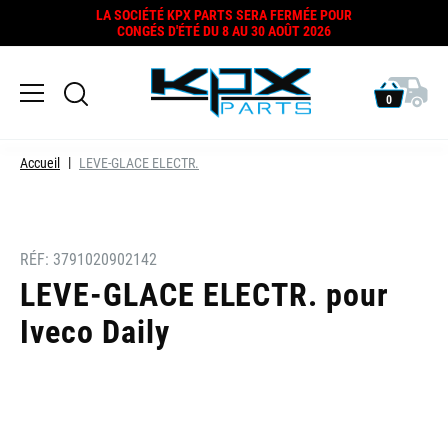
LA SOCIÉTÉ KPX PARTS SERA FERMÉE POUR
CONGÉS D'ÉTÉ DU 8 AU 30 AOÛT 2026
0
Accueil
LEVE-GLACE ELECTR.
RÉF:
3791020902142
LEVE-GLACE ELECTR. pour
Iveco Daily