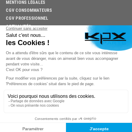
MENTIONS LÉGALES
CGV CONSOMMATEURS
CGV PROFESSIONNEL
ACTUALITÉS
03.85.32.96.74
© 2026 -
KPX PARTS
- SITE CRÉÉ PAR
LET'S CLIC
TROUVEZ LA BONNE PIÈCE RAPIDEMENT
03.85.32.96.74