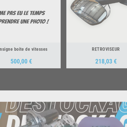
nsigne boite de vitesses
RETROVISEUR
500,00 €
218,03 €
Prix
Prix