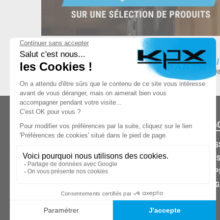
ESPACE DE STOCKAGE
L
8.500 produits en stock
De
CATÉG
CARROS
CHASSIS
03.85.32.96.74
ECHAPP
FREINAG
© 2026 -
KPX PARTS
- SITE CRÉÉ PAR
LET'S CLIC