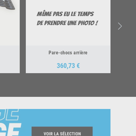
Pare-chocs arrière
360,73 €
Prix