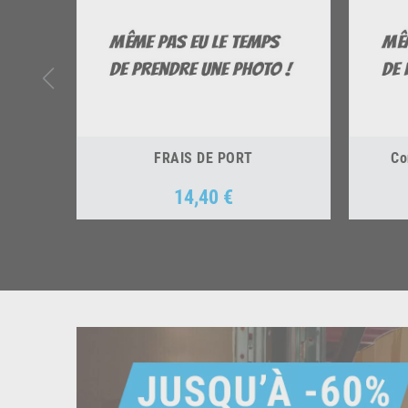
FRAIS DE PORT
Co
14,40 €
Prix