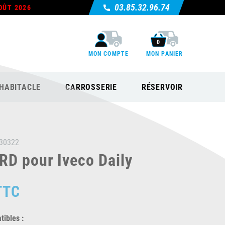
03.85.32.96.74
OÛT 2026
0
MON COMPTE
MON PANIER
HABITACLE
CARROSSERIE
RÉSERVOIR
30322
D pour Iveco Daily
TTC
ibles :