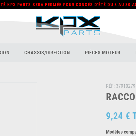
ÉTÉ KPX PARTS SERA FERMÉE POUR CONGÉS D'ÉTÉ DU 8 AU 30 A
SION
CHASSIS/DIRECTION
PIÈCES MOTEUR
RÉF:
37910279
RACCOR
9,24 €
Modèles compat