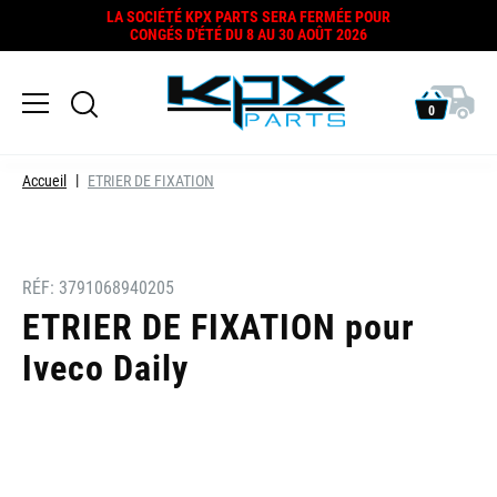
LA SOCIÉTÉ KPX PARTS SERA FERMÉE POUR
CONGÉS D'ÉTÉ DU 8 AU 30 AOÛT 2026
0
Accueil
ETRIER DE FIXATION
RÉF:
3791068940205
ETRIER DE FIXATION pour
Iveco Daily