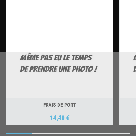
FRAIS DE PORT
14,40 €
Prix