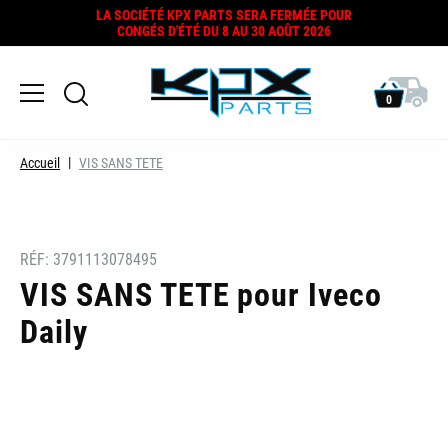
LA SOCIÉTÉ KPX PARTS SERA FERMÉE POUR
CONGÉS D'ÉTÉ DU 8 AU 30 AOÛT 2026
0
Accueil
VIS SANS TETE
RÉF:
3791113078495
VIS SANS TETE pour Iveco
Daily