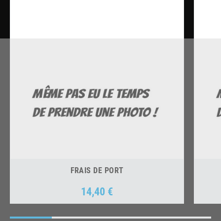
FRAIS DE PORT
14,40 €
Prix