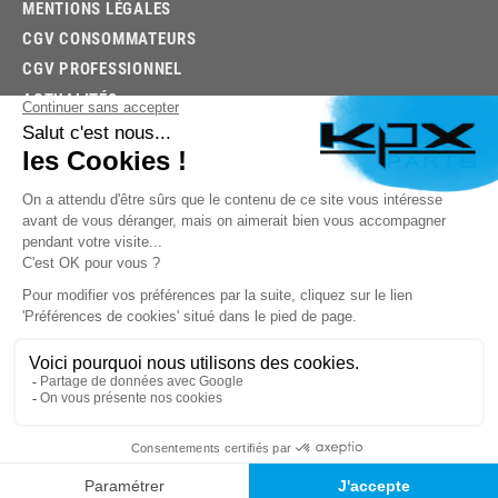
MENTIONS LÉGALES
CGV CONSOMMATEURS
CGV PROFESSIONNEL
ACTUALITÉS
03.85.32.96.74
© 2026 -
KPX PARTS
- SITE CRÉÉ PAR
LET'S CLIC
TROUVEZ LA BONNE PIÈCE RAPIDEMENT
03.85.32.96.74