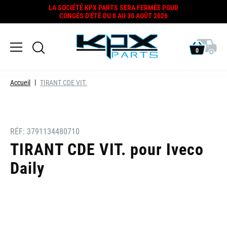
LA SOCIÉTÉ KPX PARTS SERA FERMÉE POUR
CONGÉS D'ÉTÉ DU 8 AU 30 AOÛT 2026
0
Accueil
TIRANT CDE VIT.
RÉF:
3791134480710
TIRANT CDE VIT. pour Iveco
Daily