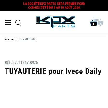
LA SOCIÉTÉ KPX PARTS SERA FERMÉE POUR
CONGÉS D'ÉTÉ DU 8 AU 30 AOÛT 2026
0
Accueil
TUYAUTERIE
RÉF:
3791134610926
TUYAUTERIE pour Iveco Daily