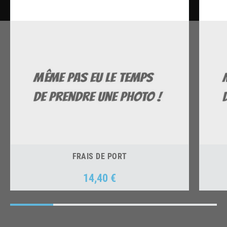
FRAIS DE PORT
14,40 €
Prix