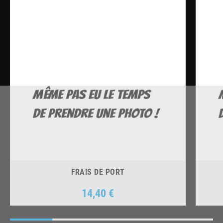
FRAIS DE PORT
14,40 €
Prix