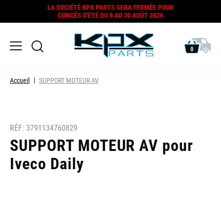
LA SOCIÉTÉ KPX PARTS SERA FERMÉE POUR
CONGÉS D'ÉTÉ DU 8 AU 30 AOÛT 2026
0
Accueil
SUPPORT MOTEUR AV
RÉF:
3791134760829
SUPPORT MOTEUR AV pour
Iveco Daily