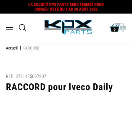
LA SOCIÉTÉ KPX PARTS SERA FERMÉE POUR
CONGÉS D'ÉTÉ DU 8 AU 30 AOÛT 2026
0
Accueil
RACCORD
RÉF:
3791135097207
RACCORD pour Iveco Daily