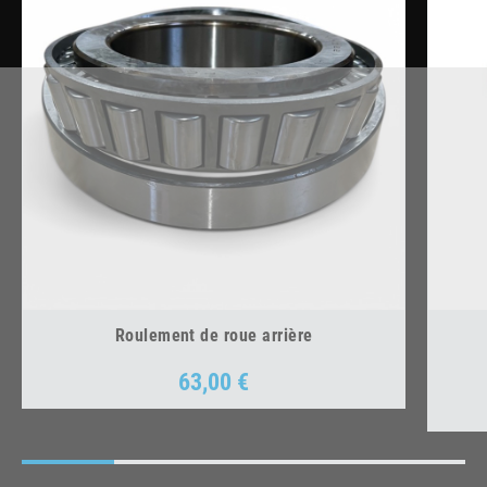
Roulement de roue arrière
63,00 €
Prix