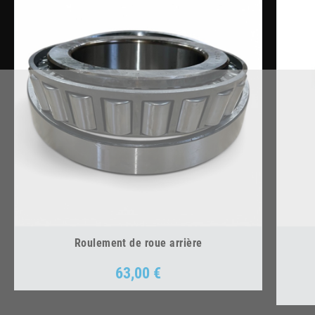
Roulement de roue arrière
63,00 €
Prix