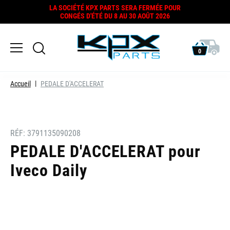
LA SOCIÉTÉ KPX PARTS SERA FERMÉE POUR
CONGÉS D'ÉTÉ DU 8 AU 30 AOÛT 2026
0
Accueil
PEDALE D'ACCELERAT
RÉF:
3791135090208
PEDALE D'ACCELERAT pour
Iveco Daily