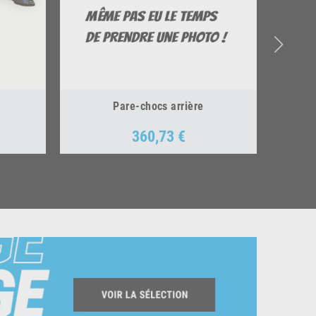
Pare-chocs arrière
360,73 €
Prix