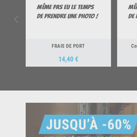
FRAIS DE PORT
Co
14,40 €
Prix