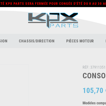
ÉTÉ KPX PARTS SERA FERMÉE POUR CONGÉS D'ÉTÉ DU 8 AU 30 A
SION
CHASSIS/DIRECTION
PIÈCES MOTEUR
RÉF:
37911351
CONSOL
105,70 
Modèles compat