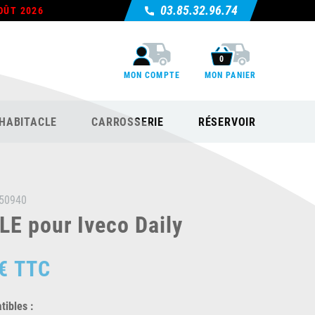
03.85.32.96.74
OÛT 2026
0
MON COMPTE
MON PANIER
HABITACLE
CARROSSERIE
RÉSERVOIR
50940
E pour Iveco Daily
€
TTC
ibles :