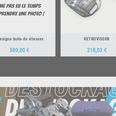
nsigne boite de vitesses
RETROVISEUR
500,00 €
218,03 €
Prix
Prix