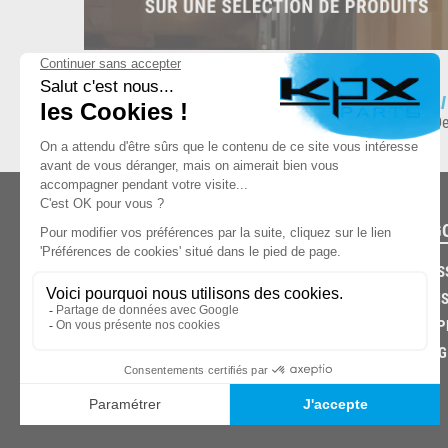
ESPACE DE STOCKAGE
L
8.500 produits en stock
De
CATÉG
CARROS
CHASSIS
03.85.32.96.74
ECHAPP
FREINAG
© 2026 -
KPX PARTS
- SITE CRÉÉ PAR
LET'S CLIC