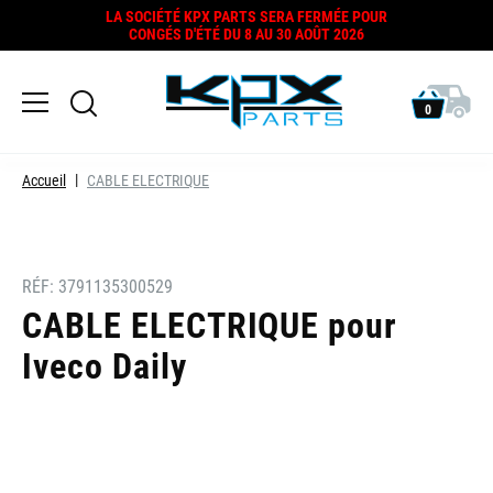
LA SOCIÉTÉ KPX PARTS SERA FERMÉE POUR
CONGÉS D'ÉTÉ DU 8 AU 30 AOÛT 2026
0
Accueil
CABLE ELECTRIQUE
RÉF:
3791135300529
CABLE ELECTRIQUE pour
Iveco Daily