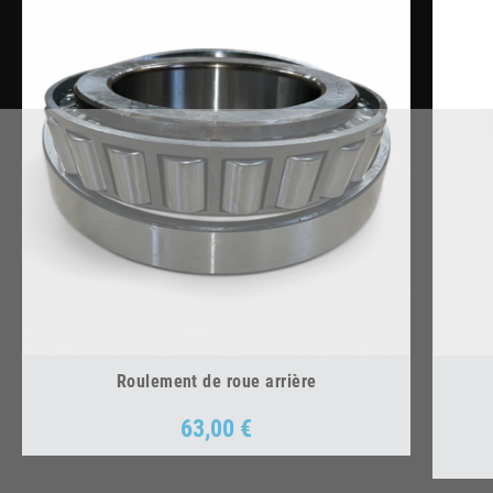
Roulement de roue arrière
63,00 €
Prix