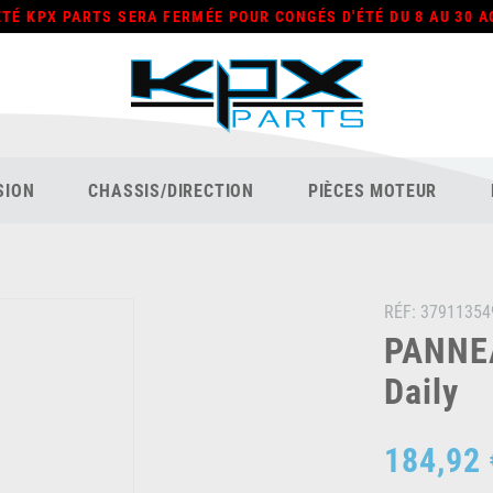
ÉTÉ KPX PARTS SERA FERMÉE POUR CONGÉS D'ÉTÉ DU 8 AU 30 A
SION
CHASSIS/DIRECTION
PIÈCES MOTEUR
RÉF:
37911354
PANNEA
Daily
184,92 