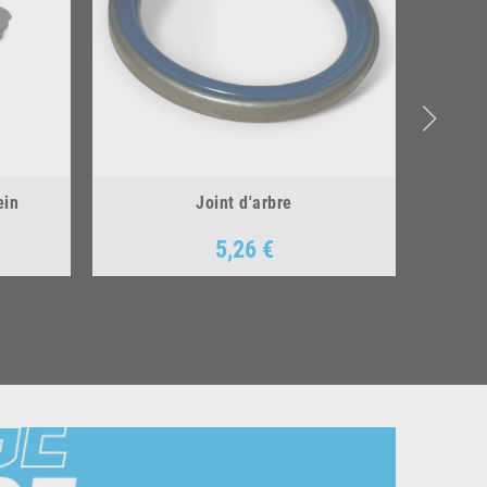
ein
Joint d'arbre
5,26 €
Prix