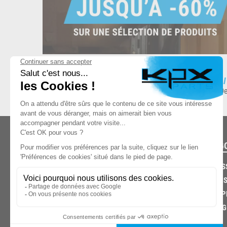
ESPACE DE STOCKAGE
L
8.500 produits en stock
De
CATÉG
CARROS
CHASSIS
03.85.32.96.74
ECHAPP
FREINAG
© 2026 -
KPX PARTS
- SITE CRÉÉ PAR
LET'S CLIC