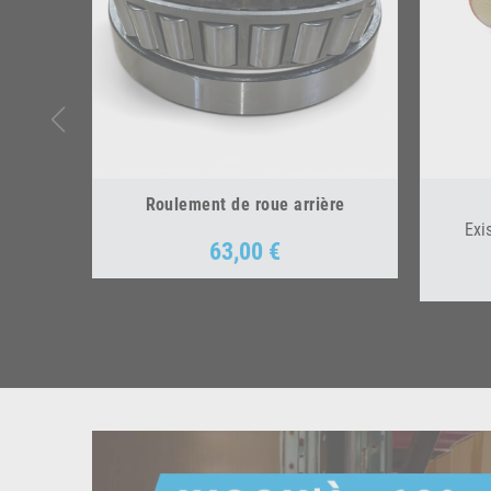
Roulement de roue arrière
Exi
63,00 €
Prix