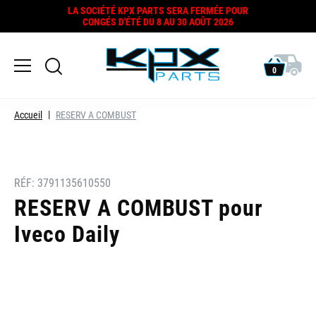
LA SOCIÉTÉ KPX PARTS SERA FERMÉE POUR
CONGÉS D'ÉTÉ DU 8 AU 30 AOÛT 2026
0
Accueil
RESERV A COMBUST
RÉF:
3791135610550
RESERV A COMBUST pour
Iveco Daily