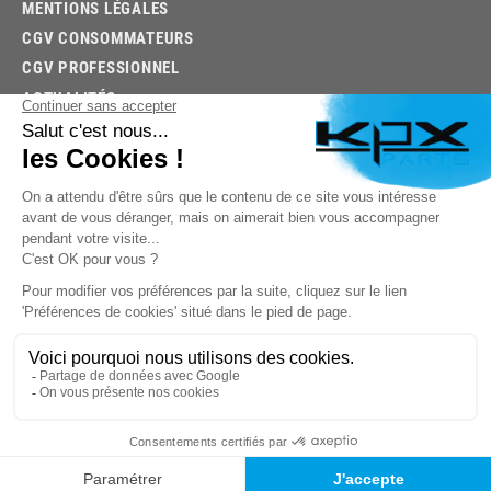
MENTIONS LÉGALES
CGV CONSOMMATEURS
CGV PROFESSIONNEL
ACTUALITÉS
03.85.32.96.74
© 2026 -
KPX PARTS
- SITE CRÉÉ PAR
LET'S CLIC
TROUVEZ LA BONNE PIÈCE RAPIDEMENT
03.85.32.96.74