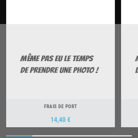
FRAIS DE PORT
14,40 €
Prix