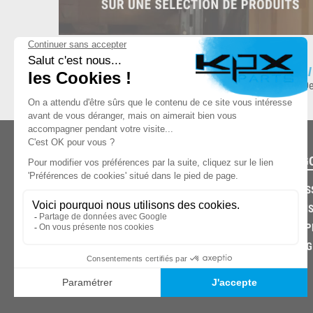
ESPACE DE STOCKAGE
L
8.500 produits en stock
De
CATÉG
CARROS
CHASSIS
03.85.32.96.74
ECHAPP
FREINAG
© 2026 -
KPX PARTS
- SITE CRÉÉ PAR
LET'S CLIC