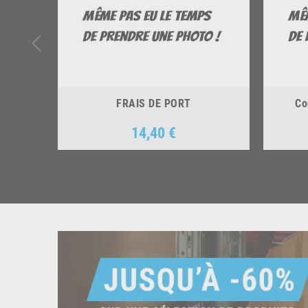
FRAIS DE PORT
Co
14,40 €
Prix