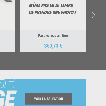
Pare-chocs arrière
360,73 €
Prix