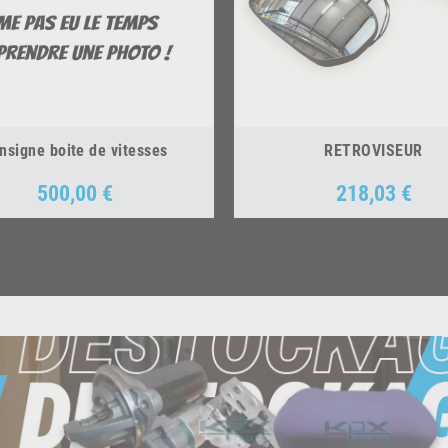
nsigne boite de vitesses
RETROVISEUR
500,00 €
218,03 €
Prix
Prix