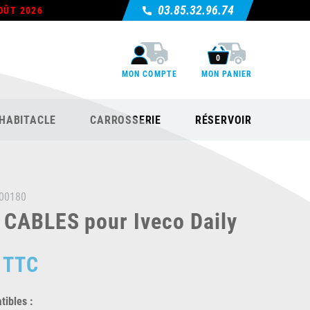
03.85.32.96.74
OÛT 2026
0
MON COMPTE
MON PANIER
HABITACLE
CARROSSERIE
RÉSERVOIR
00180
 CABLES pour Iveco Daily
TTC
ibles :