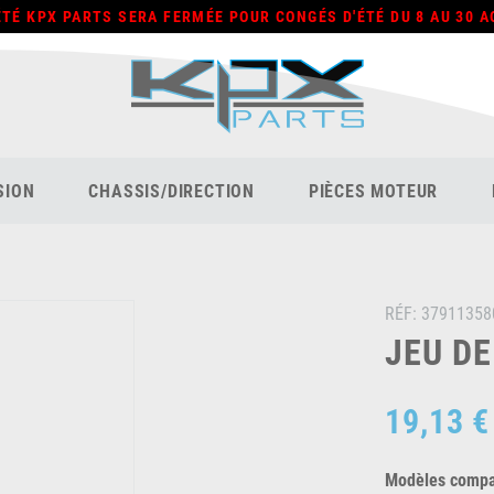
ÉTÉ KPX PARTS SERA FERMÉE POUR CONGÉS D'ÉTÉ DU 8 AU 30 A
SION
CHASSIS/DIRECTION
PIÈCES MOTEUR
RÉF:
37911358
JEU DE
19,13 €
Modèles compat