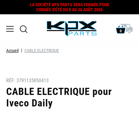
LA SOCIÉTÉ KPX PARTS SERA FERMÉE POUR
CONGÉS D'ÉTÉ DU 8 AU 30 AOÛT 2026
0
Accueil
CABLE ELECTRIQUE
RÉF:
3791135850413
CABLE ELECTRIQUE pour
Iveco Daily