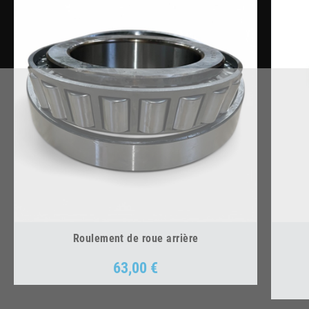
Roulement de roue arrière
63,00 €
Prix