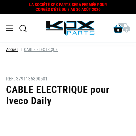
LA SOCIÉTÉ KPX PARTS SERA FERMÉE POUR
CONGÉS D'ÉTÉ DU 8 AU 30 AOÛT 2026
0
Accueil
CABLE ELECTRIQUE
RÉF:
3791135890501
CABLE ELECTRIQUE pour
Iveco Daily