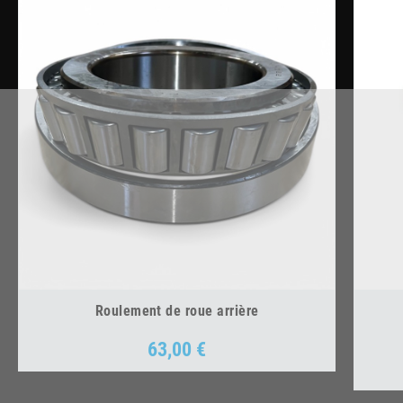
Roulement de roue arrière
63,00 €
Prix