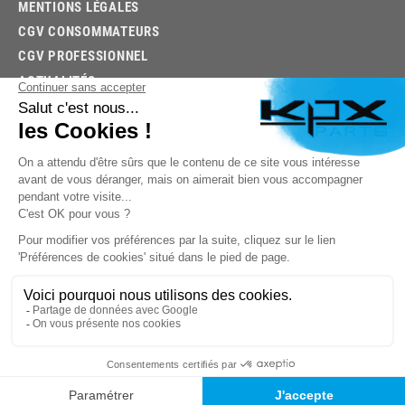
MENTIONS LÉGALES
CGV CONSOMMATEURS
CGV PROFESSIONNEL
ACTUALITÉS
03.85.32.96.74
© 2026 -
KPX PARTS
- SITE CRÉÉ PAR
LET'S CLIC
TROUVEZ LA BONNE PIÈCE RAPIDEMENT
03.85.32.96.74