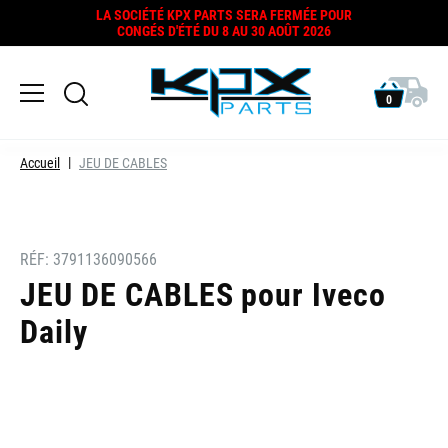
LA SOCIÉTÉ KPX PARTS SERA FERMÉE POUR
CONGÉS D'ÉTÉ DU 8 AU 30 AOÛT 2026
0
Accueil
JEU DE CABLES
RÉF:
3791136090566
JEU DE CABLES pour Iveco
Daily