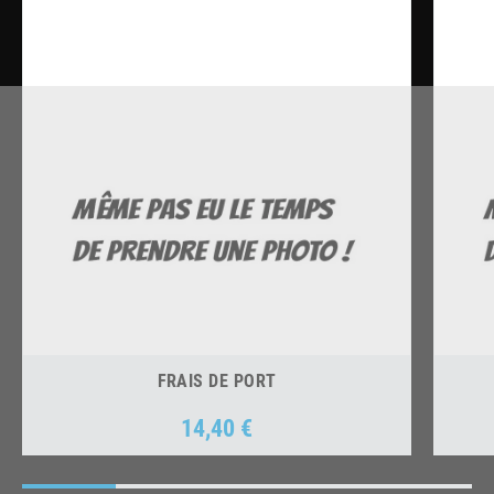
FRAIS DE PORT
14,40 €
Prix