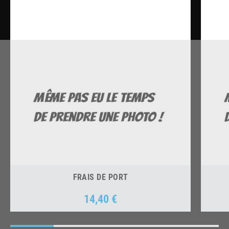
FRAIS DE PORT
14,40 €
Prix