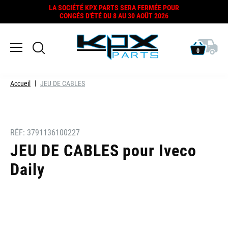
LA SOCIÉTÉ KPX PARTS SERA FERMÉE POUR
CONGÉS D'ÉTÉ DU 8 AU 30 AOÛT 2026
0
Accueil
JEU DE CABLES
RÉF:
3791136100227
JEU DE CABLES pour Iveco
Daily