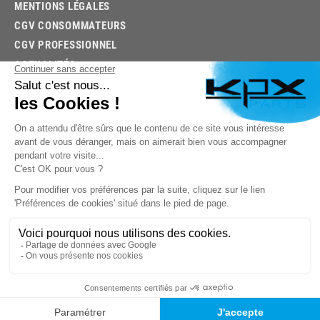
MENTIONS LÉGALES
CGV CONSOMMATEURS
CGV PROFESSIONNEL
ACTUALITÉS
03.85.32.96.74
© 2026 -
KPX PARTS
- SITE CRÉÉ PAR
LET'S CLIC
TROUVEZ LA BONNE PIÈCE RAPIDEMENT
03.85.32.96.74