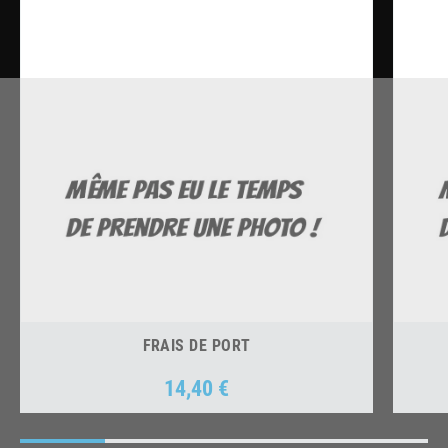
FRAIS DE PORT
14,40 €
Prix