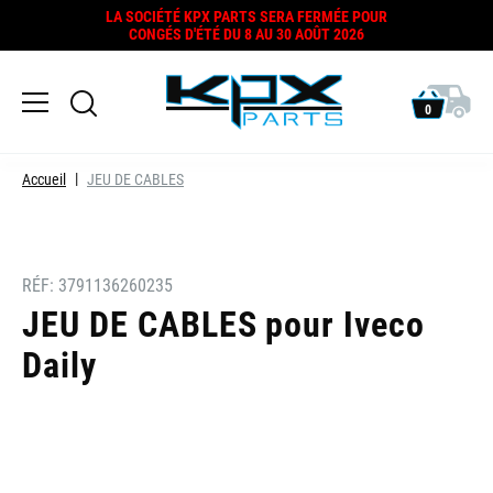
LA SOCIÉTÉ KPX PARTS SERA FERMÉE POUR
CONGÉS D'ÉTÉ DU 8 AU 30 AOÛT 2026
0
Accueil
JEU DE CABLES
RÉF:
3791136260235
JEU DE CABLES pour Iveco
Daily