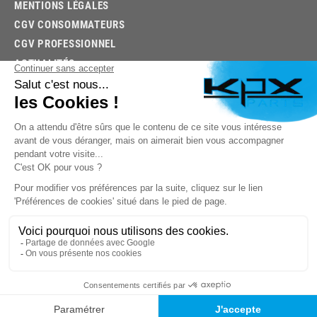
MENTIONS LÉGALES
CGV CONSOMMATEURS
CGV PROFESSIONNEL
ACTUALITÉS
03.85.32.96.74
© 2026 -
KPX PARTS
- SITE CRÉÉ PAR
LET'S CLIC
TROUVEZ LA BONNE PIÈCE RAPIDEMENT
03.85.32.96.74