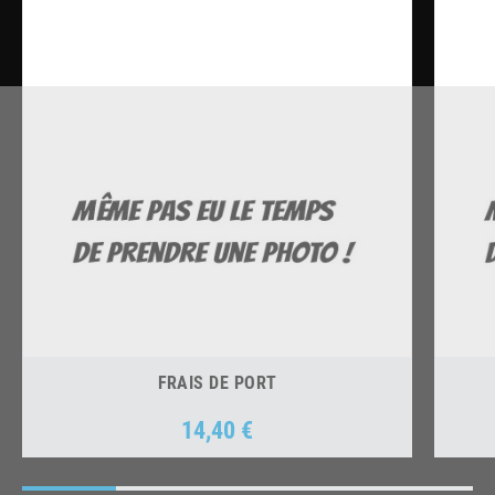
FRAIS DE PORT
14,40 €
Prix