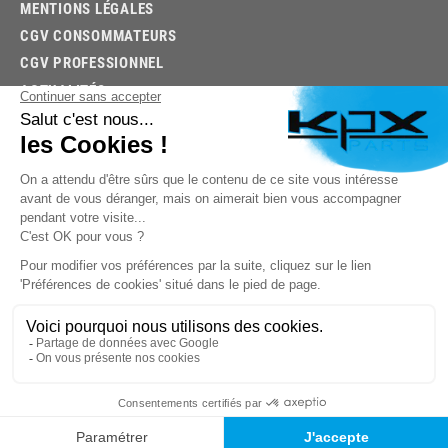
MENTIONS LÉGALES
CGV CONSOMMATEURS
CGV PROFESSIONNEL
ACTUALITÉS
03.85.32.96.74
© 2026 -
KPX PARTS
- SITE CRÉÉ PAR
LET'S CLIC
TROUVEZ LA BONNE PIÈCE RAPIDEMENT
03.85.32.96.74