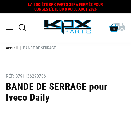
LA SOCIÉTÉ KPX PARTS SERA FERMÉE POUR
CONGÉS D'ÉTÉ DU 8 AU 30 AOÛT 2026
0
Accueil
BANDE DE SERRAGE
RÉF:
3791136290706
BANDE DE SERRAGE pour
Iveco Daily