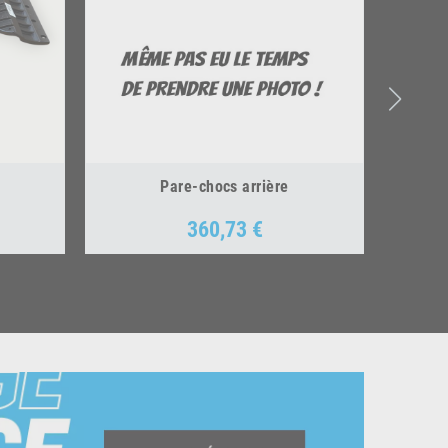
Pare-chocs arrière
360,73 €
Prix