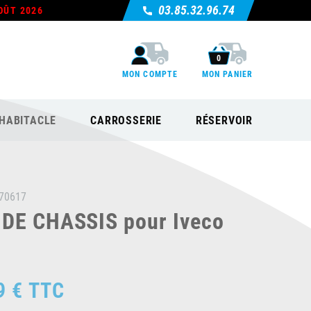
03.85.32.96.74
OÛT 2026
0
MON COMPTE
MON PANIER
HABITACLE
CARROSSERIE
RÉSERVOIR
70617
DE CHASSIS pour Iveco
9 €
TTC