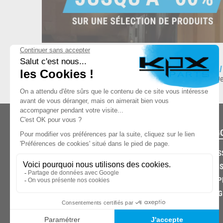
ESPACE DE STOCKAGE
L
8.500 produits en stock
De
CATÉG
CARROS
CHASSIS
03.85.32.96.74
ECHAPP
FREINAG
© 2026 -
KPX PARTS
- SITE CRÉÉ PAR
LET'S CLIC