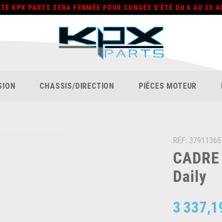
ÉTÉ KPX PARTS SERA FERMÉE POUR CONGÉS D'ÉTÉ DU 8 AU 30 A
SION
CHASSIS/DIRECTION
PIÈCES MOTEUR
RÉF:
37911365
CADRE 
Daily
3 337,1