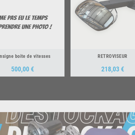
nsigne boite de vitesses
RETROVISEUR
500,00 €
218,03 €
Prix
Prix