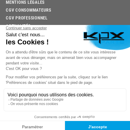
MENTIONS LÉGALES
CGV CONSOMMATEURS
CGV PROFESSIONNEL
ACTUALITÉS
03.85.32.96.74
© 2026 -
KPX PARTS
- SITE CRÉÉ PAR
LET'S CLIC
TROUVEZ LA BONNE PIÈCE RAPIDEMENT
03.85.32.96.74