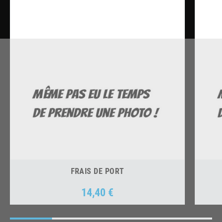
FRAIS DE PORT
14,40 €
Prix