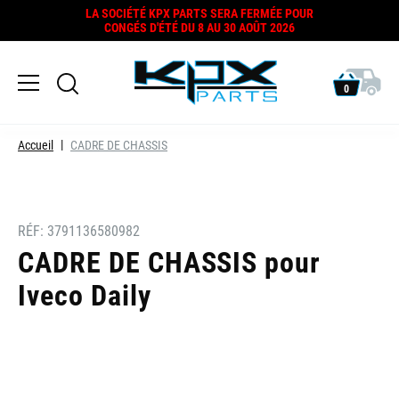
LA SOCIÉTÉ KPX PARTS SERA FERMÉE POUR
CONGÉS D'ÉTÉ DU 8 AU 30 AOÛT 2026
0
Accueil
CADRE DE CHASSIS
RÉF:
3791136580982
CADRE DE CHASSIS pour
Iveco Daily