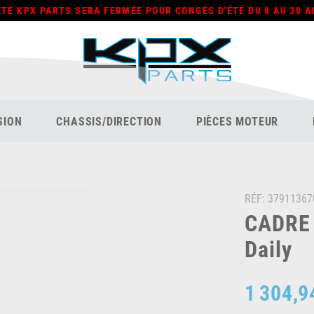
ÉTÉ KPX PARTS SERA FERMÉE POUR CONGÉS D'ÉTÉ DU 8 AU 30 A
SION
CHASSIS/DIRECTION
PIÈCES MOTEUR
RÉF:
37911367
CADRE 
Daily
1 304,9