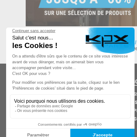
ESPACE DE STOCKAGE
L
8.500 produits en stock
De
CATÉG
CARROS
CHASSIS
03.85.32.96.74
ECHAPP
FREINAG
© 2026 -
KPX PARTS
- SITE CRÉÉ PAR
LET'S CLIC