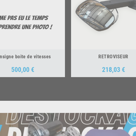
nsigne boite de vitesses
RETROVISEUR
500,00 €
218,03 €
Prix
Prix