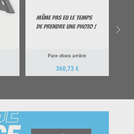
Pare-chocs arrière
360,73 €
Prix