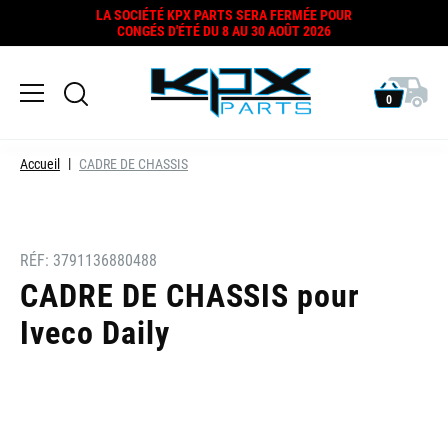
LA SOCIÉTÉ KPX PARTS SERA FERMÉE POUR
CONGÉS D'ÉTÉ DU 8 AU 30 AOÛT 2026
0
Accueil
CADRE DE CHASSIS
RÉF:
3791136880488
CADRE DE CHASSIS pour
Iveco Daily