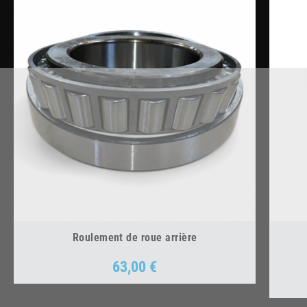
Roulement de roue arrière
63,00 €
Prix