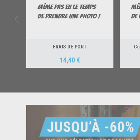
FRAIS DE PORT
Co
14,40 €
Prix