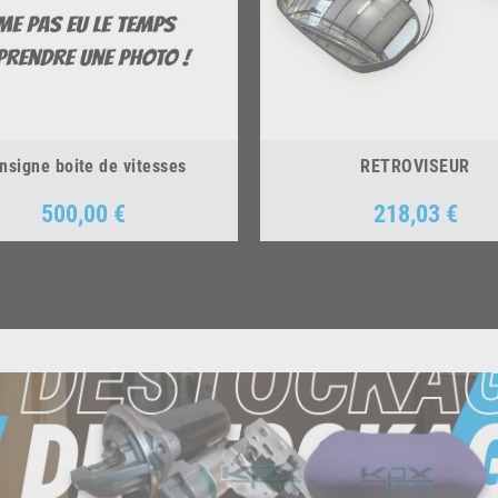
nsigne boite de vitesses
RETROVISEUR
500,00 €
218,03 €
Prix
Prix