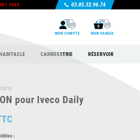
03.85.32.96.74
OÛT 2026
0
MON COMPTE
MON PANIER
HABITACLE
CARROSSERIE
RÉSERVOIR
70219
N pour Iveco Daily
TTC
ibles :