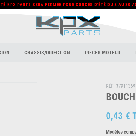
ÉTÉ KPX PARTS SERA FERMÉE POUR CONGÉS D'ÉTÉ DU 8 AU 30 A
SION
CHASSIS/DIRECTION
PIÈCES MOTEUR
RÉF:
37911369
BOUCHO
0,43 €
Modèles compat