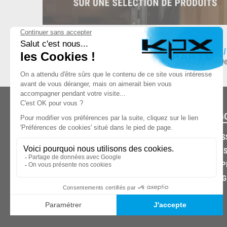
ESPACE DE STOCKAGE
L
8.500 produits en stock
De
CATÉG
CARROS
CHASSIS
03.85.32.96.74
ECHAPP
FREINAG
© 2026 -
KPX PARTS
- SITE CRÉÉ PAR
LET'S CLIC