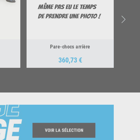
Pare-chocs arrière
360,73 €
Prix