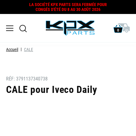
LA SOCIÉTÉ KPX PARTS SERA FERMÉE POUR
CONGÉS D'ÉTÉ DU 8 AU 30 AOÛT 2026
0
Accueil
CALE
RÉF:
3791137340738
CALE pour Iveco Daily