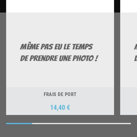
FRAIS DE PORT
14,40 €
Prix