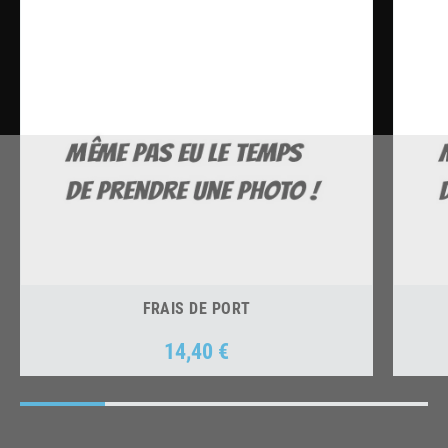
FRAIS DE PORT
14,40 €
Prix