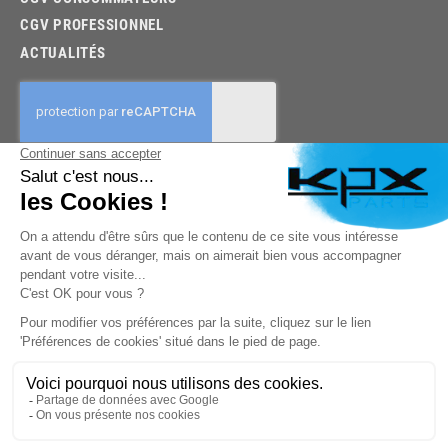
CGV PROFESSIONNEL
ACTUALITÉS
03.85.32.96.74
© 2026 -
KPX PARTS
- SITE CRÉÉ PAR
LET'S CLIC