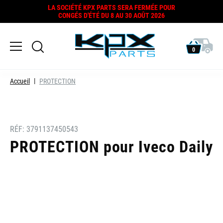
LA SOCIÉTÉ KPX PARTS SERA FERMÉE POUR
CONGÉS D'ÉTÉ DU 8 AU 30 AOÛT 2026
0
Accueil
PROTECTION
RÉF:
3791137450543
PROTECTION pour Iveco Daily