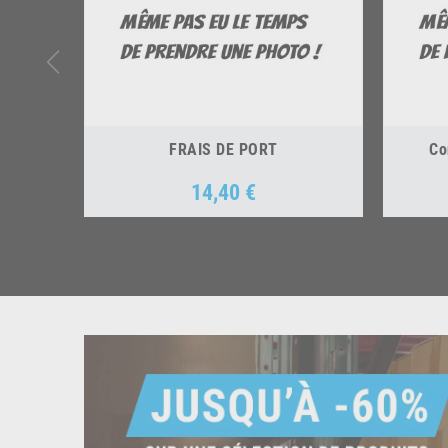
FRAIS DE PORT
Co
14,40 €
Prix