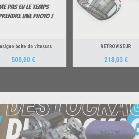
nsigne boite de vitesses
RETROVISEUR
500,00 €
218,03 €
Prix
Prix