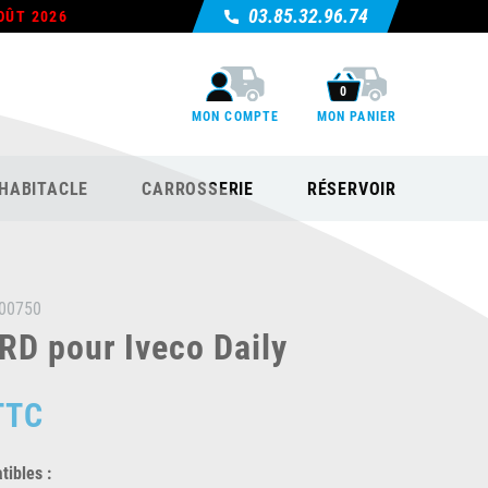
03.85.32.96.74
OÛT 2026
0
MON COMPTE
MON PANIER
HABITACLE
CARROSSERIE
RÉSERVOIR
00750
D pour Iveco Daily
TTC
ibles :