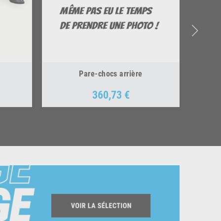
Pare-chocs arrière
360,73 €
Prix