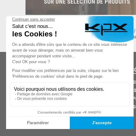
ESPACE DE STOCKAGE
L
8.500 produits en stock
De
CATÉG
CARROS
CHASSIS
03.85.32.96.74
ECHAPP
FREINAG
© 2026 -
KPX PARTS
- SITE CRÉÉ PAR
LET'S CLIC