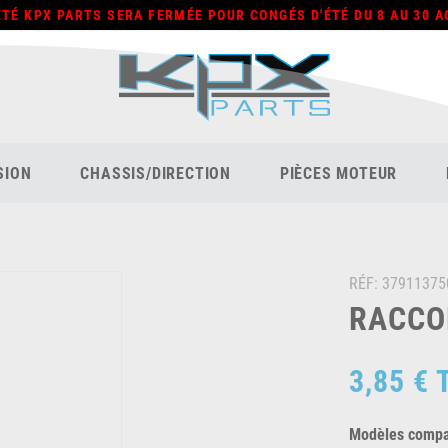
ÉTÉ KPX PARTS SERA FERMÉE POUR CONGÉS D'ÉTÉ DU 8 AU 30 A
SION
CHASSIS/DIRECTION
PIÈCES MOTEUR
RÉF:
37911375
RACCOR
3,85 €
Modèles compat