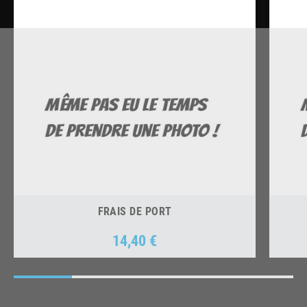
FRAIS DE PORT
14,40 €
Prix