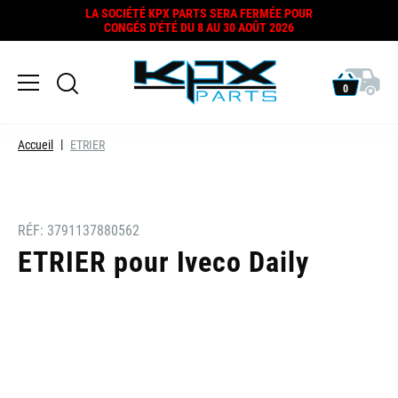
LA SOCIÉTÉ KPX PARTS SERA FERMÉE POUR
CONGÉS D'ÉTÉ DU 8 AU 30 AOÛT 2026
0
Accueil
ETRIER
RÉF:
3791137880562
ETRIER pour Iveco Daily