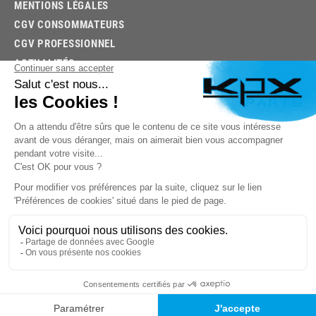
MENTIONS LÉGALES
CGV CONSOMMATEURS
CGV PROFESSIONNEL
ACTUALITÉS
03.85.32.96.74
© 2026 -
KPX PARTS
- SITE CRÉÉ PAR
LET'S CLIC
TROUVEZ LA BONNE PIÈCE RAPIDEMENT
03.85.32.96.74