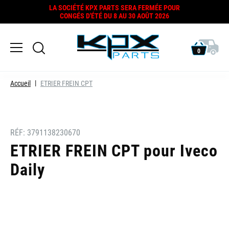
LA SOCIÉTÉ KPX PARTS SERA FERMÉE POUR
CONGÉS D'ÉTÉ DU 8 AU 30 AOÛT 2026
0
Accueil
ETRIER FREIN CPT
RÉF:
3791138230670
ETRIER FREIN CPT pour Iveco
Daily