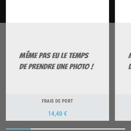
FRAIS DE PORT
14,40 €
Prix