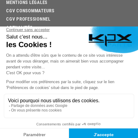
MENTIONS LÉGALES
CGV CONSOMMATEURS
CGV PROFESSIONNEL
ACTUALITÉS
03.85.32.96.74
© 2026 -
KPX PARTS
- SITE CRÉÉ PAR
LET'S CLIC
TROUVEZ LA BONNE PIÈCE RAPIDEMENT
03.85.32.96.74