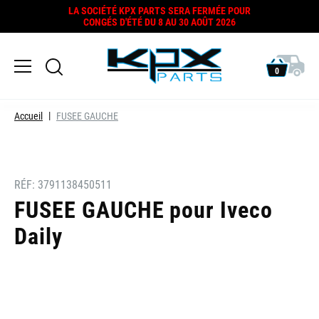
LA SOCIÉTÉ KPX PARTS SERA FERMÉE POUR
CONGÉS D'ÉTÉ DU 8 AU 30 AOÛT 2026
0
Accueil
FUSEE GAUCHE
RÉF:
3791138450511
FUSEE GAUCHE pour Iveco
Daily