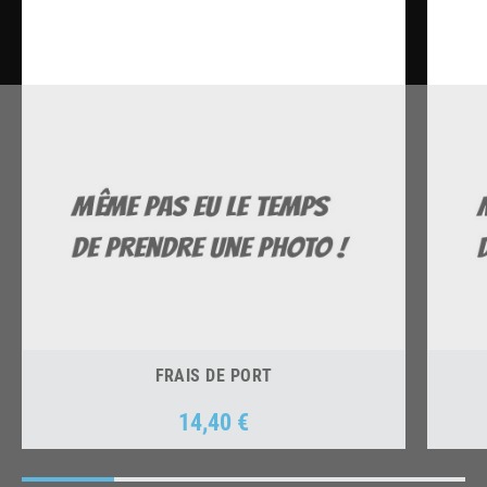
FRAIS DE PORT
14,40 €
Prix