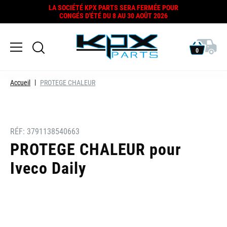
LA SOCIÉTÉ KPX PARTS SERA FERMÉE POUR
CONGÉS D'ÉTÉ DU 8 AU 30 AOÛT 2026
0
Accueil
PROTEGE CHALEUR
RÉF:
3791138540663
PROTEGE CHALEUR pour
Iveco Daily