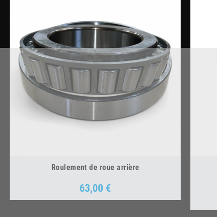
Roulement de roue arrière
63,00 €
Prix