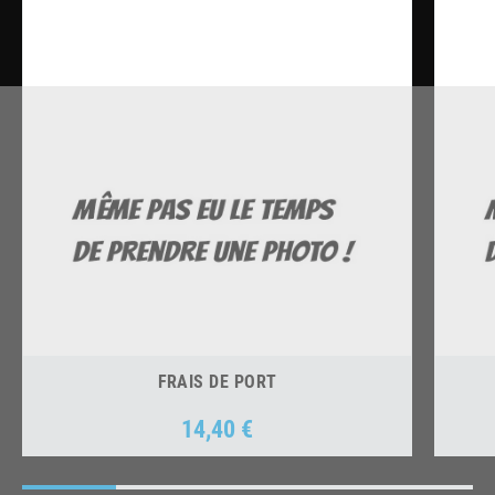
FRAIS DE PORT
14,40 €
Prix