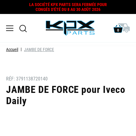
LA SOCIÉTÉ KPX PARTS SERA FERMÉE POUR
CONGÉS D'ÉTÉ DU 8 AU 30 AOÛT 2026
0
Accueil
JAMBE DE FORCE
RÉF:
3791138720140
JAMBE DE FORCE pour Iveco
Daily