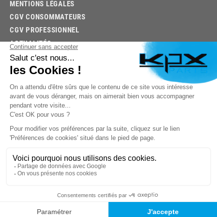
MENTIONS LÉGALES
CGV CONSOMMATEURS
CGV PROFESSIONNEL
ACTUALITÉS
03.85.32.96.74
© 2026 -
KPX PARTS
- SITE CRÉÉ PAR
LET'S CLIC
TROUVEZ LA BONNE PIÈCE RAPIDEMENT
03.85.32.96.74