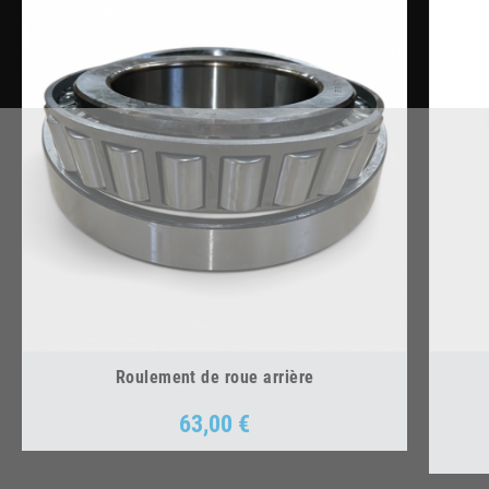
Roulement de roue arrière
63,00 €
Prix