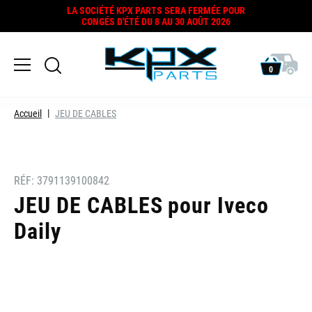
LA SOCIÉTÉ KPX PARTS SERA FERMÉE POUR
CONGÉS D'ÉTÉ DU 8 AU 30 AOÛT 2026
0
Accueil
JEU DE CABLES
RÉF:
3791139100842
JEU DE CABLES pour Iveco
Daily