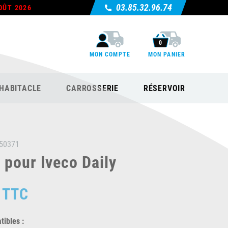
03.85.32.96.74
OÛT 2026
0
MON COMPTE
MON PANIER
HABITACLE
CARROSSERIE
RÉSERVOIR
50371
 pour Iveco Daily
TTC
ibles :