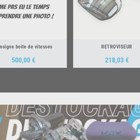
nsigne boite de vitesses
RETROVISEUR
500,00 €
218,03 €
Prix
Prix