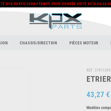
ÉTÉ KPX PARTS SERA FERMÉE POUR CONGÉS D'ÉTÉ DU 8 AU 30 A
SION
CHASSIS/DIRECTION
PIÈCES MOTEUR
RÉF:
37911395
ETRIER
43,27 €
Modèles compat