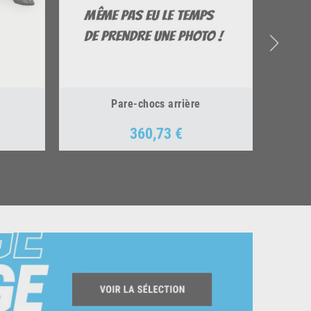
Pare-chocs arrière
360,73 €
Prix