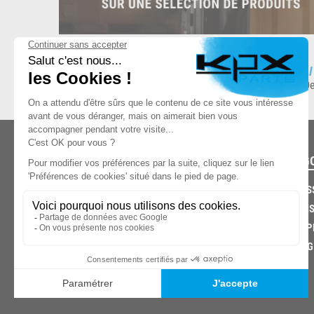
ESPACE DE STOCKAGE
L
8.500 produits en stock
De
CATÉG
CARROS
CHASSIS
03.85.32.96.74
ECHAPP
FREINAG
© 2026 -
KPX PARTS
- SITE CRÉÉ PAR
LET'S CLIC