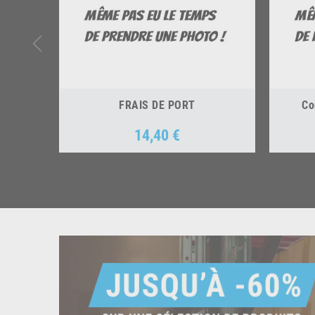
FRAIS DE PORT
Co
14,40 €
Prix