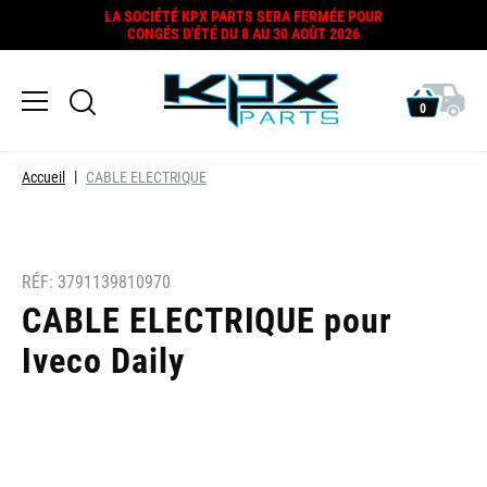
LA SOCIÉTÉ KPX PARTS SERA FERMÉE POUR
CONGÉS D'ÉTÉ DU 8 AU 30 AOÛT 2026
0
Accueil
CABLE ELECTRIQUE
RÉF:
3791139810970
CABLE ELECTRIQUE pour
Iveco Daily