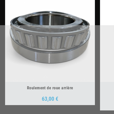
Roulement de roue arrière
63,00 €
Prix