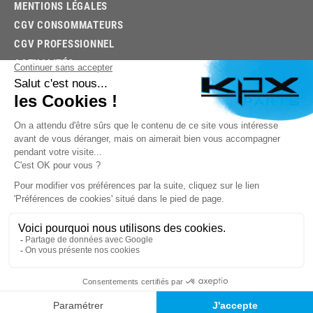
MENTIONS LÉGALES
CGV CONSOMMATEURS
CGV PROFESSIONNEL
ACTUALITÉS
03.85.32.96.74
© 2026 -
KPX PARTS
- SITE CRÉÉ PAR
LET'S CLIC
TROUVEZ LA BONNE PIÈCE RAPIDEMENT
03.85.32.96.74