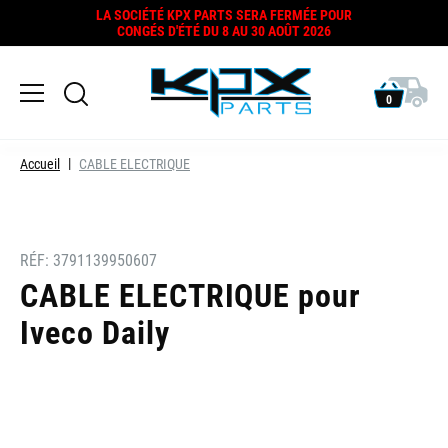
LA SOCIÉTÉ KPX PARTS SERA FERMÉE POUR
CONGÉS D'ÉTÉ DU 8 AU 30 AOÛT 2026
0
Accueil
CABLE ELECTRIQUE
RÉF:
3791139950607
CABLE ELECTRIQUE pour
Iveco Daily