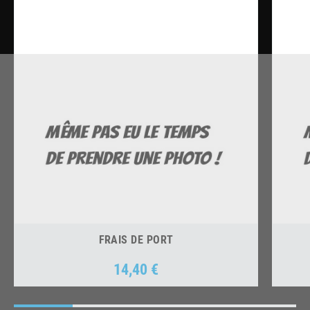
FRAIS DE PORT
14,40 €
Prix