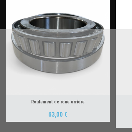
Roulement de roue arrière
63,00 €
Prix