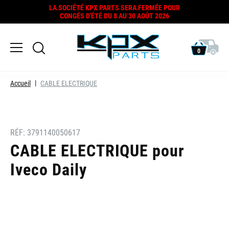
LA SOCIÉTÉ KPX PARTS SERA FERMÉE POUR
CONGÉS D'ÉTÉ DU 8 AU 30 AOÛT 2026
0
Accueil
CABLE ELECTRIQUE
RÉF:
3791140050617
CABLE ELECTRIQUE pour
Iveco Daily