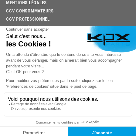
MENTIONS LÉGALES
CGV CONSOMMATEURS
CGV PROFESSIONNEL
ACTUALITÉS
03.85.32.96.74
© 2026 -
KPX PARTS
- SITE CRÉÉ PAR
LET'S CLIC
TROUVEZ LA BONNE PIÈCE RAPIDEMENT
03.85.32.96.74