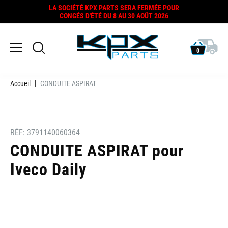
LA SOCIÉTÉ KPX PARTS SERA FERMÉE POUR
CONGÉS D'ÉTÉ DU 8 AU 30 AOÛT 2026
0
Accueil
CONDUITE ASPIRAT
RÉF:
3791140060364
CONDUITE ASPIRAT pour
Iveco Daily