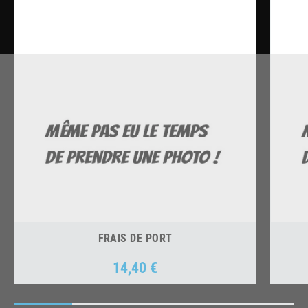
FRAIS DE PORT
14,40 €
Prix