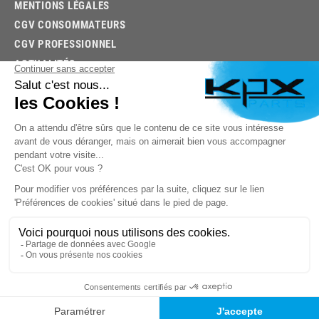
MENTIONS LÉGALES
CGV CONSOMMATEURS
CGV PROFESSIONNEL
ACTUALITÉS
03.85.32.96.74
© 2026 -
KPX PARTS
- SITE CRÉÉ PAR
LET'S CLIC
TROUVEZ LA BONNE PIÈCE RAPIDEMENT
03.85.32.96.74