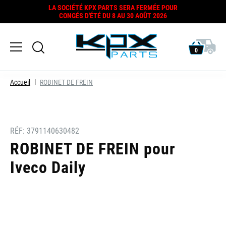
LA SOCIÉTÉ KPX PARTS SERA FERMÉE POUR
CONGÉS D'ÉTÉ DU 8 AU 30 AOÛT 2026
0
Accueil
ROBINET DE FREIN
RÉF:
3791140630482
ROBINET DE FREIN pour
Iveco Daily