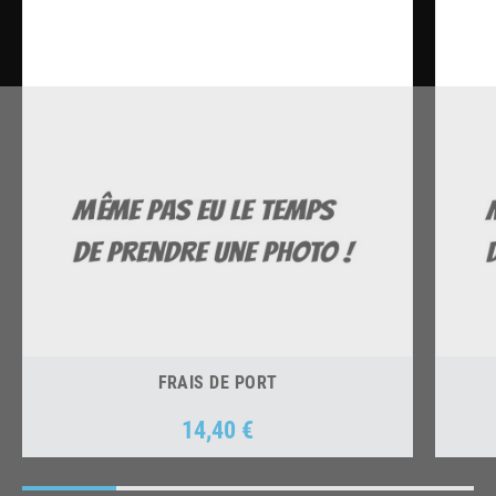
FRAIS DE PORT
14,40 €
Prix