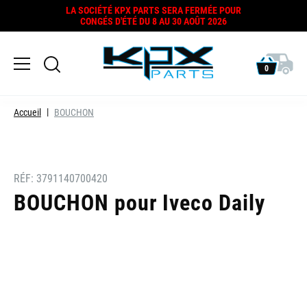
LA SOCIÉTÉ KPX PARTS SERA FERMÉE POUR
CONGÉS D'ÉTÉ DU 8 AU 30 AOÛT 2026
0
Accueil
BOUCHON
RÉF:
3791140700420
BOUCHON pour Iveco Daily