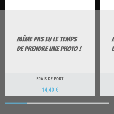
FRAIS DE PORT
14,40 €
Prix