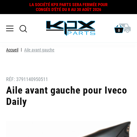
LA SOCIÉTÉ KPX PARTS SERA FERMÉE POUR
CONGÉS D'ÉTÉ DU 8 AU 30 AOÛT 2026
0
Accueil
Aile avant gauche
RÉF:
3791140950511
Aile avant gauche pour Iveco
Daily