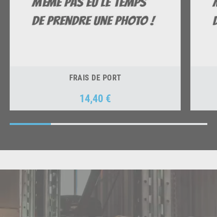
FRAIS DE PORT
14,40 €
Prix