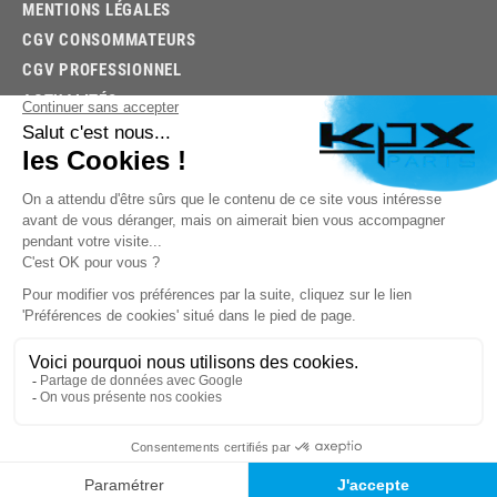
MENTIONS LÉGALES
CGV CONSOMMATEURS
CGV PROFESSIONNEL
ACTUALITÉS
03.85.32.96.74
© 2026 -
KPX PARTS
- SITE CRÉÉ PAR
LET'S CLIC
TROUVEZ LA BONNE PIÈCE RAPIDEMENT
03.85.32.96.74