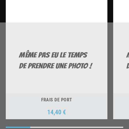
FRAIS DE PORT
14,40 €
Prix