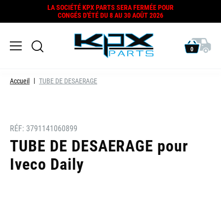
LA SOCIÉTÉ KPX PARTS SERA FERMÉE POUR
CONGÉS D'ÉTÉ DU 8 AU 30 AOÛT 2026
0
Accueil
TUBE DE DESAERAGE
RÉF:
3791141060899
TUBE DE DESAERAGE pour
Iveco Daily