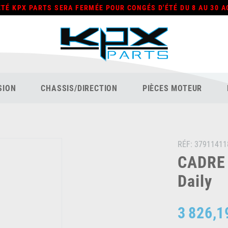
ÉTÉ KPX PARTS SERA FERMÉE POUR CONGÉS D'ÉTÉ DU 8 AU 30 A
SION
CHASSIS/DIRECTION
PIÈCES MOTEUR
RÉF:
37911411
CADRE 
Daily
3 826,1