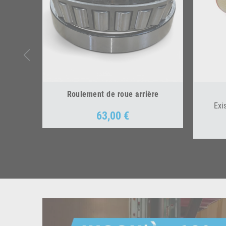
Roulement de roue arrière
Exi
63,00 €
Prix