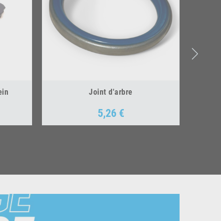
ein
Joint d'arbre
5,26 €
Prix