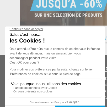
ESPACE DE STOCKAGE
L
8.500 produits en stock
De
CATÉG
CARROS
CHASSIS
03.85.32.96.74
ECHAPP
FREINAG
© 2026 -
KPX PARTS
- SITE CRÉÉ PAR
LET'S CLIC