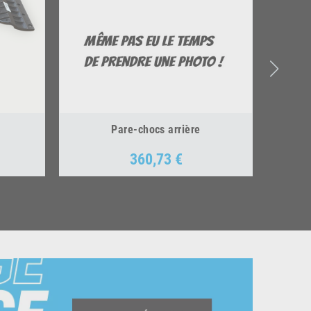
Pare-chocs arrière
360,73 €
Prix