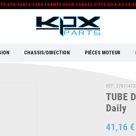
ÉTÉ KPX PARTS SERA FERMÉE POUR CONGÉS D'ÉTÉ DU 8 AU 30 A
SION
CHASSIS/DIRECTION
PIÈCES MOTEUR
RÉF:
37911413
TUBE D
Daily
41,16 €