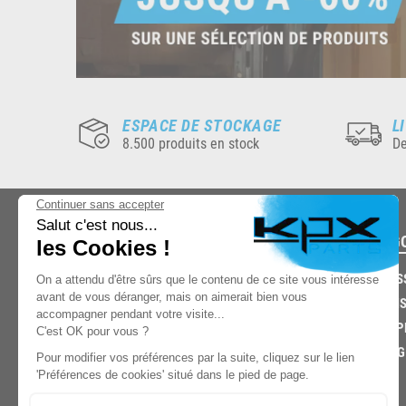
ESPACE DE STOCKAGE
L
8.500 produits en stock
De
CATÉG
CARROS
CHASSIS
03.85.32.96.74
ECHAPP
FREINAG
© 2026 -
KPX PARTS
- SITE CRÉÉ PAR
LET'S CLIC