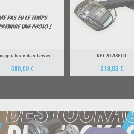
nsigne boite de vitesses
RETROVISEUR
500,00 €
218,03 €
Prix
Prix