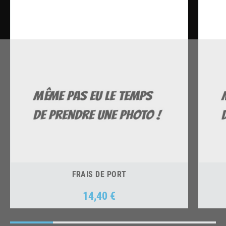
FRAIS DE PORT
14,40 €
Prix