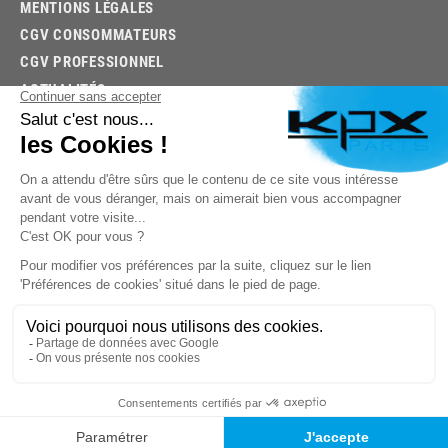
MENTIONS LÉGALES
CGV CONSOMMATEURS
CGV PROFESSIONNEL
ACTUALITÉS
03.85.32.96.74
© 2026 -
KPX PARTS
- SITE CRÉÉ PAR
LET'S CLIC
TROUVEZ LA BONNE PIÈCE RAPIDEMENT
03.85.32.96.74