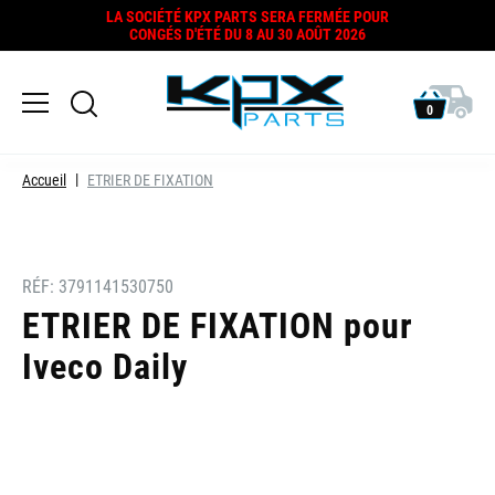
LA SOCIÉTÉ KPX PARTS SERA FERMÉE POUR
CONGÉS D'ÉTÉ DU 8 AU 30 AOÛT 2026
0
Accueil
ETRIER DE FIXATION
RÉF:
3791141530750
ETRIER DE FIXATION pour
Iveco Daily