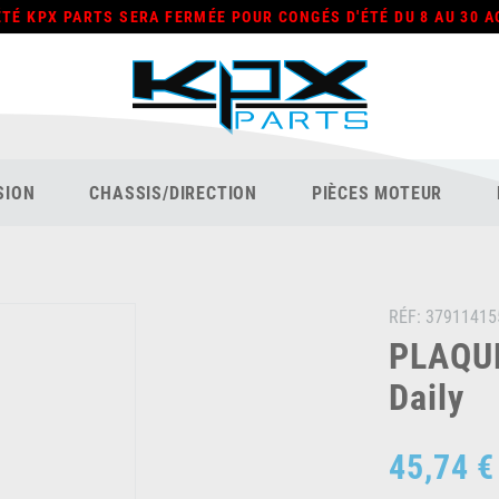
ÉTÉ KPX PARTS SERA FERMÉE POUR CONGÉS D'ÉTÉ DU 8 AU 30 A
SION
CHASSIS/DIRECTION
PIÈCES MOTEUR
RÉF:
37911415
PLAQUE
Daily
45,74 €