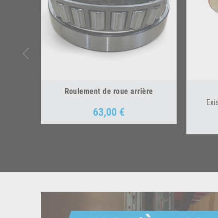
Roulement de roue arrière
Exi
63,00 €
Prix