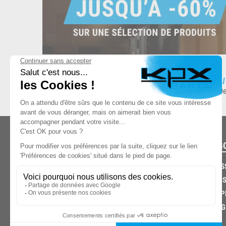
ESPACE DE STOCKAGE
L
8.500 produits en stock
De
CATÉG
CARROS
CHASSIS
03.85.32.96.74
ECHAPP
FREINAG
© 2026 -
KPX PARTS
- SITE CRÉÉ PAR
LET'S CLIC