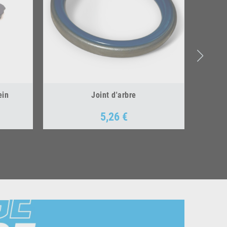
ein
Joint d'arbre
5,26 €
Prix